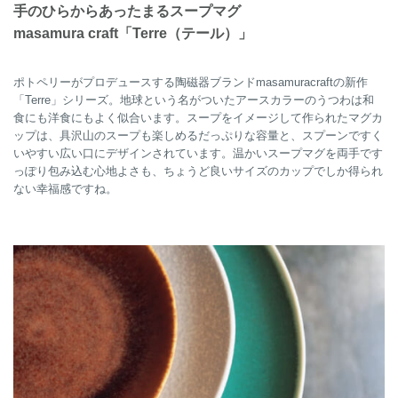
手のひらからあったまるスープマグ
masamura craft「Terre（テール）」
ポトペリーがプロデュースする陶磁器ブランドmasamuracraftの新作
「Terre」シリーズ。地球という名がついたアースカラーのうつわは和
食にも洋食にもよく似合います。スープをイメージして作られたマグカ
ップは、具沢山のスープも楽しめるだっぷりな容量と、スプーンですく
いやすい広い口にデザインされています。温かいスープマグを両手です
っぽり包み込む心地よさも、ちょうど良いサイズのカップでしか得られ
ない幸福感ですね。