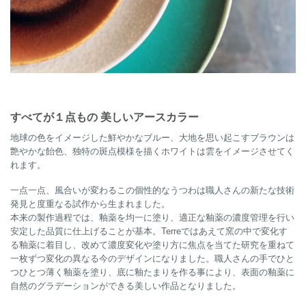
すべてが１点もの 美しいアースカラー
地球の色をイメージした鮮やかなブルー、大地を思い起こすブラウンは
艶やかな飴色、独特の斑点模様を描くホワイトは雲をイメージさせてく
れます。
一点一点、風合いが変わるこの個性的なうつわは職人さんの新たな技術
発見と度重なる試作から生まれました。
本来の製作過程では、釉薬を均一に塗り、適正な釉薬の濃度管理を行い
安定した品質に仕上げることが基本。Terreではあえて窯の中で変化す
る釉薬に着目し、改めて濃度変化や塗り方に焦点を当てた研究を重ねて
一枚ずつ変化の異なる今のデザインになりました。職人さんの手でひと
つひとつ薄く釉薬を塗り、底に釉たまりを作る事により、表面の釉薬に
自然のグラデーションができる美しい作品となりました。