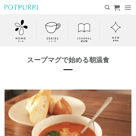
Skip
to
content
スープマグで始める朝温食