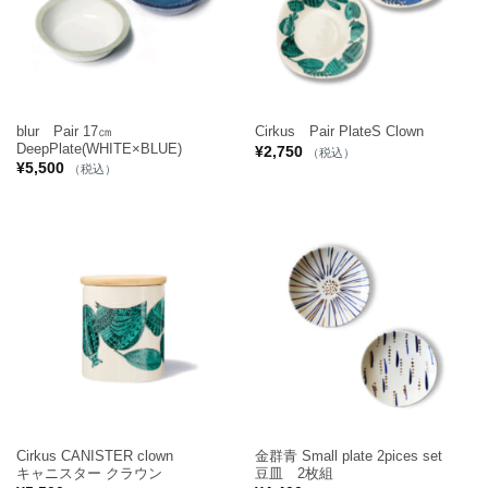
blur Pair 17㎝
Cirkus Pair PlateS Clown
DeepPlate(WHITE×BLUE)
¥
2,750
（税込）
¥
5,500
（税込）
Cirkus CANISTER clown
金群青 Small plate 2pices set
キャニスター クラウン
豆皿 2枚組