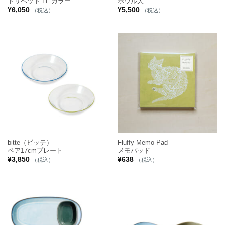
トリベット LL カラー
ボウル大
¥
6,050
¥
5,500
（税込）
（税込）
bitte（ビッテ）
Fluffy Memo Pad
ペア17cmプレート
メモパッド
¥
3,850
¥
638
（税込）
（税込）