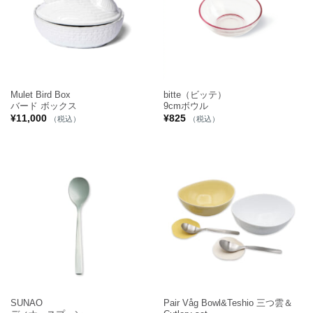
Mulet Bird Box
bitte（ビッテ）
バード ボックス
9cmボウル
¥
11,000
¥
825
（税込）
（税込）
SUNAO
Pair Våg Bowl&Teshio 三つ雲＆