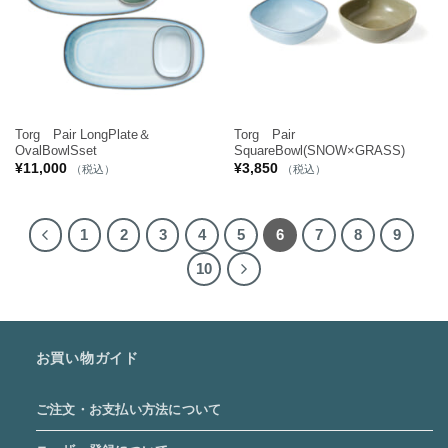
Torg Pair LongPlate＆
Torg Pair
OvalBowlSset
SquareBowl(SNOW×GRASS)
¥
11,000
¥
3,850
（税込）
（税込）
1
2
3
4
5
6
7
8
9
10
お買い物ガイド
ご注文・お支払い方法について