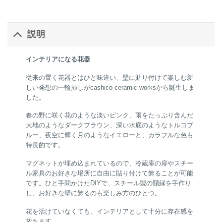
説明
インテリアになる花器
従来の置く花器とはひと味違い、壁に貼り付けて楽しむ新
しい発想の一輪挿しがcashico ceramic worksから誕生しま
した。
春の野に咲く花のような淡いピンク、雨をたっぷり含んだ
大地のようなダークブラウン、深い水底のようなトルコブ
ルー、夜空に輝く月のようなイエローと、カラフルな色も
特長的です。
マグネットが埋め込まれているので、冷蔵庫の扉やスチー
ル家具のお好きな場所に自由に貼り付けて飾ることが可能
です。ひと手間かけたDIYで、スチール製の額縁を手作り
し、お好きな壁に飾るのも楽しみ方のひとつ。
花を活けていなくても、インテリアとして十分に存在感を
放ちます。