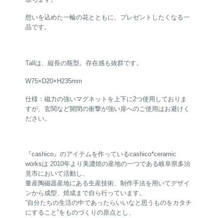
想いを込めた一輪の花とともに、プレゼントしたくなる一
品です。
Tallは、縦長の瓶型。存在感も抜群です。
W75×D20×H235mm
仕様：磁力の強いマグネットを上下に2つ使用しておりま
すが、玄関など開閉の衝撃が強い扉へのご使用はお避けく
ださい。
『cashico』のアイテムを作っているcashico*ceramic
worksは 2010年より美濃焼の産地の一つである岐阜県多治
見市において活動し、
量産陶磁器産地にある生産技術、制作手法を用いてデザイ
ンから成型、焼成まで自ら行っています。
”自分たちの生活の中であったらいいなと思うものをカタチ
にすること”をものづくりの原点とし、