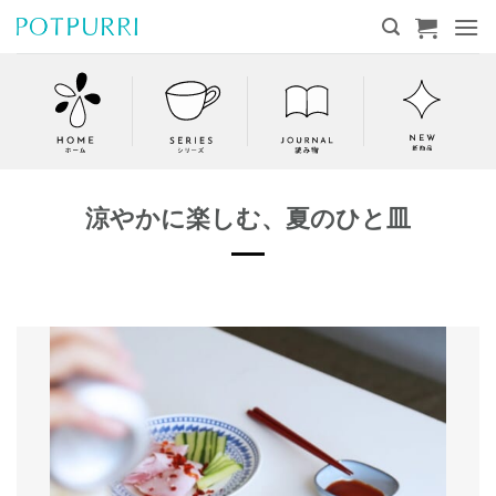
Skip
to
content
涼やかに楽しむ、夏のひと皿