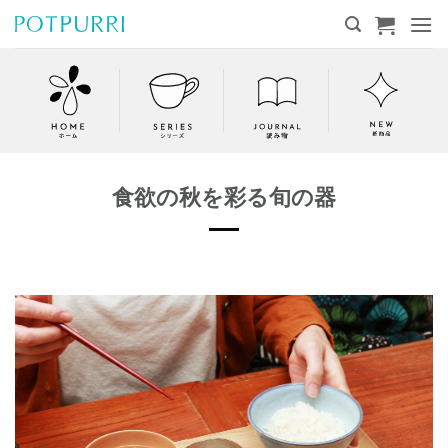
Skip
to
content
食欲の秋を彩る旬の器