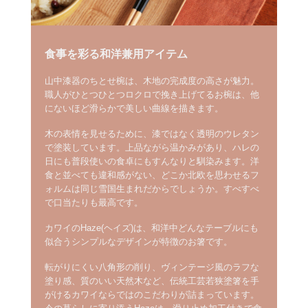
食事を彩る和洋兼用アイテム
山中漆器のちとせ椀は、木地の完成度の高さが魅力。
職人がひとつひとつロクロで挽き上げてるお椀は、他
にないほど滑らかで美しい曲線を描きます。
木の表情を見せるために、漆ではなく透明のウレタン
で塗装しています。上品ながら温かみがあり、ハレの
日にも普段使いの食卓にもすんなりと馴染みます。洋
食と並べても違和感がない、どこか北欧を思わせるフ
ォルムは同じ雪国生まれだからでしょうか。すべすべ
で口当たりも最高です。
カワイのHaze(ヘイズ)は、和洋中どんなテーブルにも
似合うシンプルなデザインが特徴のお箸です。
転がりにくい八角形の削り、ヴィンテージ風のラフな
塗り感、質のいい天然木など、伝統工芸若狭塗箸を手
がけるカワイならではのこだわりが詰まっています。