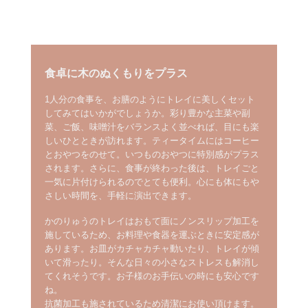
食卓に木のぬくもりをプラス
1人分の食事を、お膳のようにトレイに美しくセット
してみてはいかがでしょうか。彩り豊かな主菜や副
菜、ご飯、味噌汁をバランスよく並べれば、目にも楽
しいひとときが訪れます。ティータイムにはコーヒー
とおやつをのせて。いつものおやつに特別感がプラス
されます。さらに、食事が終わった後は、トレイごと
一気に片付けられるのでとても便利。心にも体にもや
さしい時間を、手軽に演出できます。
かのりゅうのトレイはおもて面にノンスリップ加工を
施しているため、お料理や食器を運ぶときに安定感が
あります。お皿がカチャカチャ動いたり、トレイが傾
いて滑ったり。そんな日々の小さなストレスも解消し
てくれそうです。お子様のお手伝いの時にも安心です
ね。
抗菌加工も施されているため清潔にお使い頂けます。