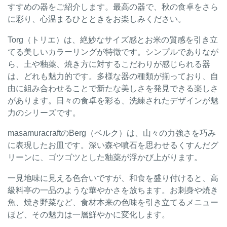
すすめの器をご紹介します。最高の器で、秋の食卓をさら
に彩り、心温まるひとときをお楽しみください。
Torg（トリエ）は、絶妙なサイズ感とお米の質感を引き立
てる美しいカラーリングが特徴です。シンプルでありなが
ら、土や釉薬、焼き方に対するこだわりが感じられる器
は、どれも魅力的です。多様な器の種類が揃っており、自
由に組み合わせることで新たな美しさを発見できる楽しさ
があります。日々の食卓を彩る、洗練されたデザインが魅
力のシリーズです。
masamuracraftのBerg（ベルク）は、山々の力強さを巧み
に表現したお皿です。深い森や噴石を思わせるくすんだグ
リーンに、ゴツゴツとした釉薬が浮かび上がります。
一見地味に見える色合いですが、和食を盛り付けると、高
級料亭の一品のような華やかさを放ちます。お刺身や焼き
魚、焼き野菜など、食材本来の色味を引き立てるメニュー
ほど、その魅力は一層鮮やかに変化します。