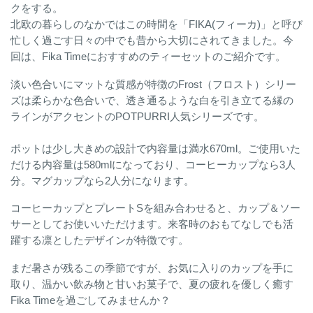
クをする。
北欧の暮らしのなかではこの時間を「FIKA(フィーカ)」と呼び
忙しく過ごす日々の中でも昔から大切にされてきました。今
回は、Fika Timeにおすすめのティーセットのご紹介です。
淡い色合いにマットな質感が特徴のFrost（フロスト）シリー
ズは柔らかな色合いで、透き通るような白を引き立てる縁の
ラインがアクセントのPOTPURRI人気シリーズです。
ポットは少し大きめの設計で内容量は満水670ml。ご使用いた
だける内容量は580mlになっており、コーヒーカップなら3人
分。マグカップなら2人分になります。
コーヒーカップとプレートSを組み合わせると、カップ＆ソー
サーとしてお使いいただけます。来客時のおもてなしでも活
躍する凛としたデザインが特徴です。
まだ暑さが残るこの季節ですが、お気に入りのカップを手に
取り、温かい飲み物と甘いお菓子で、夏の疲れを優しく癒す
Fika Timeを過ごしてみませんか？