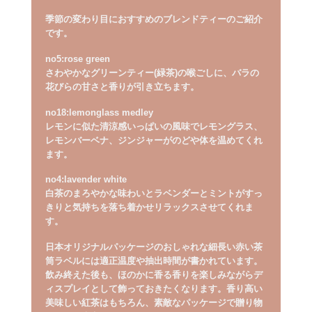
季節の変わり目におすすめのブレンドティーのご紹介
です。
no5:rose green
さわやかなグリーンティー(緑茶)の喉ごしに、バラの
花びらの甘さと香りが引き立ちます。
no18:lemonglass medley
レモンに似た清涼感いっぱいの風味でレモングラス、
レモンバーベナ、ジンジャーがのどや体を温めてくれ
ます。
no4:lavender white
白茶のまろやかな味わいとラベンダーとミントがすっ
きりと気持ちを落ち着かせリラックスさせてくれま
す。
日本オリジナルパッケージのおしゃれな細長い赤い茶
筒ラベルには適正温度や抽出時間が書かれています。
飲み終えた後も、ほのかに香る香りを楽しみながらデ
ィスプレイとして飾っておきたくなります。香り高い
美味しい紅茶はもちろん、素敵なパッケージで贈り物