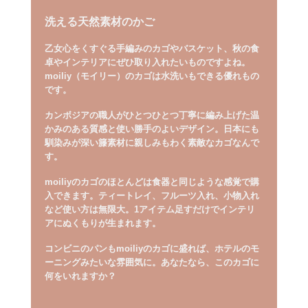
洗える天然素材のかご
乙女心をくすぐる手編みのカゴやバスケット、秋の食
卓やインテリアにぜひ取り入れたいものですよね。
moiliy（モイリー）のカゴは水洗いもできる優れもの
です。
カンボジアの職人がひとつひとつ丁寧に編み上げた温
かみのある質感と使い勝手のよいデザイン。日本にも
馴染みが深い籐素材に親しみもわく素敵なカゴなんで
す。
moiliyのカゴのほとんどは食器と同じような感覚で購
入できます。ティートレイ、フルーツ入れ、小物入れ
など使い方は無限大。1アイテム足すだけでインテリ
アにぬくもりが生まれます。
コンビニのパンもmoiliyのカゴに盛れば、ホテルのモ
ーニングみたいな雰囲気に。あなたなら、このカゴに
何をいれますか？