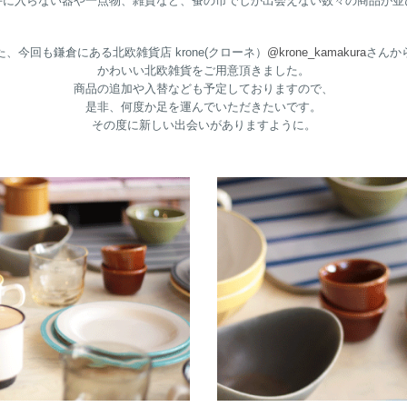
手に入らない器や一点物、雑貨など、蚤の市でしか出会えない数々の商品が並
た、今回も鎌倉にある北欧雑貨店 krone(クローネ）
@krone_kamakura
さんか
かわいい北欧雑貨をご用意頂きました。
商品の追加や入替なども予定しておりますので、
是非、何度か足を運んでいただきたいです。
その度に新しい出会いがありますように。