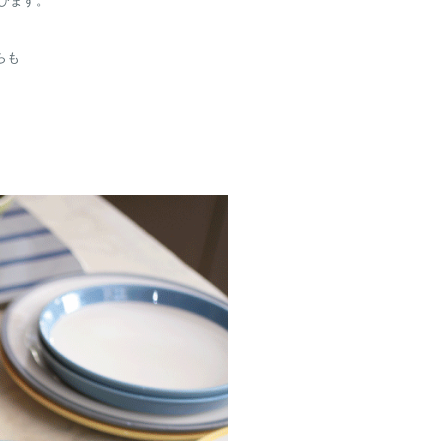
びます。
らも