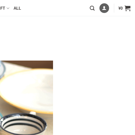
IFT
ALL
¥
0