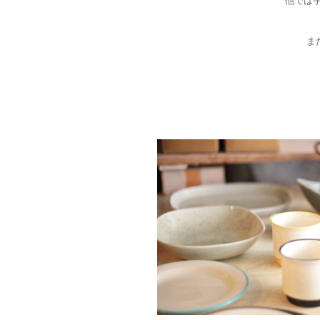
他では
ま