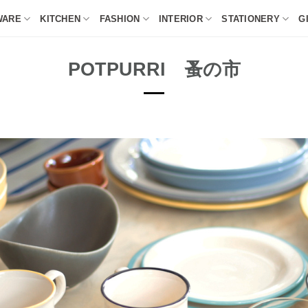
WARE
KITCHEN
FASHION
INTERIOR
STATIONERY
G
POTPURRI 蚤の市