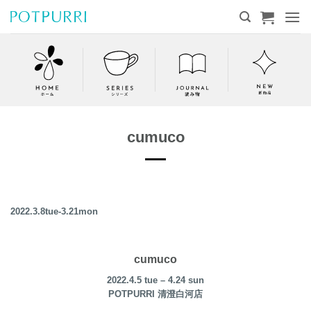
Skip
to
content
cumuco
2022.3.8tue-3.21mon
cumuco
2022.4.5 tue – 4.24 sun
POTP
URRI 清澄白河店