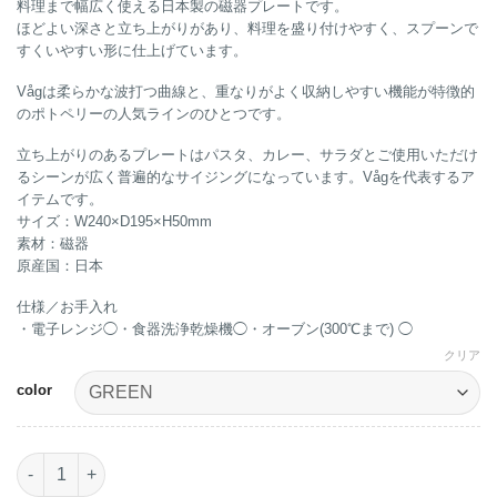
料理まで幅広く使える日本製の磁器プレートです。
ほどよい深さと立ち上がりがあり、料理を盛り付けやすく、スプーンで
すくいやすい形に仕上げています。
Vågは柔らかな波打つ曲線と、重なりがよく収納しやすい機能が特徴的
のポトペリーの人気ラインのひとつです。
立ち上がりのあるプレートはパスタ、カレー、サラダとご使用いただけ
るシーンが広く普遍的なサイジングになっています。Vågを代表するア
イテムです。
サイズ：W240×D195×H50mm
素材：磁器
原産国：日本
仕様／お手入れ
・電子レンジ◯・食器洗浄乾燥機◯・オーブン(300℃まで) ◯
クリア
color
Våg Pasta Plateパスタプレート個