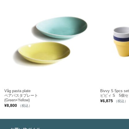
+
+
Våg pasta plate
Bivvy S 5pcs se
ペアパスタプレート
ビビィ S 5個
(Green×Yellow)
¥
6,875
（税込）
¥
8,800
（税込）