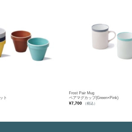
+
t
Frost Pair Mug
セット
ペアマグカップ(Green×Pink)
¥
7,700
（税込）