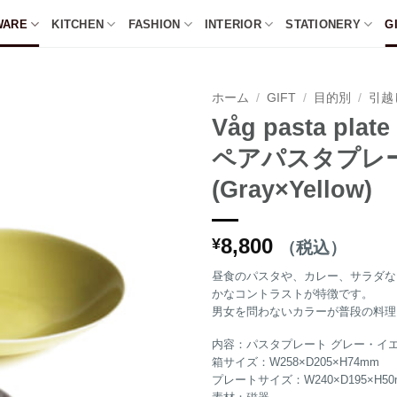
WARE
KITCHEN
FASHION
INTERIOR
STATIONERY
G
ホーム
/
GIFT
/
目的別
/
引越
Våg pasta plate
ペアパスタプレ
(Gray×Yellow)
8,800
¥
（税込）
昼食のパスタや、カレー、サラダな
かなコントラストが特徴です。
男女を問わないカラーが普段の料理
内容：パスタプレート グレー・イエ
箱サイズ：W258×D205×H74mm
プレートサイズ：W240×D195×H50