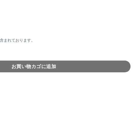
含まれております。
ト(Gray×Yellow)個
お買い物カゴに追加