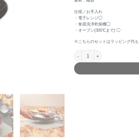
素材：磁器
仕様／お手入れ
・電子レンジ◯
・食器洗浄乾燥機◯
・オーブン(300℃まで) ◯
※こちらのセットはラッピング代も
Våg pasta plateペアパスタプレー