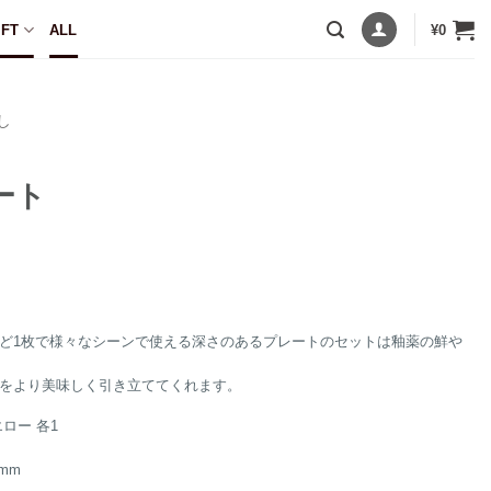
IFT
ALL
¥
0
し
ート
ど1枚で様々なシーンで使える深さのあるプレートのセットは釉薬の鮮や
をより美味しく引き立ててくれます。
ロー 各1
mm