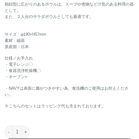
朝顔型に広がりのあるボウルは、スープや煮物など汁気のある料理の器
として。
また、２人分のサラダボウルとしても最適です。
サイズ：φ190×H57mm
素材：磁器
原産国：日本
仕様／お手入れ
・電子レンジ〇
・食器洗浄乾燥機〇
・オーブン×
・NAVYは表面に傷がつきやすい為、食洗機のご使用はお控えくださ
い。
※こちらのセットはラッピング代も含まれております。
RIMs Pair DeepBowl(BEIGE×NAVY)個