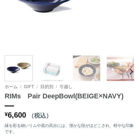
ホーム
/
GIFT
/
目的別
/
引越し
RIMs Pair DeepBowl(BEIGE×NAVY)
6,600
¥
（税込）
縁を彩る細いリムや底の高台には、僅かな段がほどこされ、軽やな印象
です。