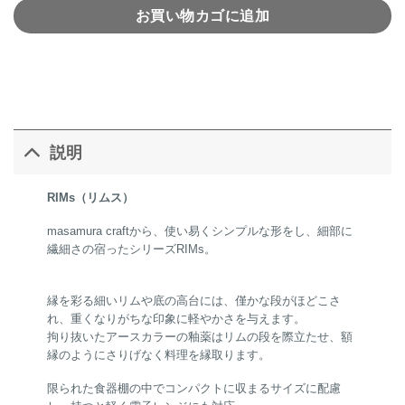
お買い物カゴに追加
説明
RIMs（リムス）
masamura craftから、使い易くシンプルな形をし、細部に
繊細さの宿ったシリーズRIMs。
縁を彩る細いリムや底の高台には、僅かな段がほどこさ
れ、重くなりがちな印象に軽やかさを与えます。
拘り抜いたアースカラーの釉薬はリムの段を際立たせ、額
縁のようにさりげなく料理を縁取ります。
限られた食器棚の中でコンパクトに収まるサイズに配慮