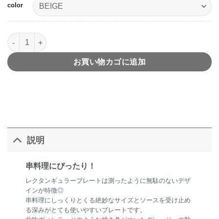
color
RIMｓ Rectangle Plate レクタンギュラプレート個
お買い物カゴに追加
説明
串料理にぴったり！
レクタンギュラープレートは測ったように無駄のないデザ
インが特徴◎
串料理にしっくりとくる絶妙なサイズとソースを受け止め
る深みがとても使いやすいプレートです。