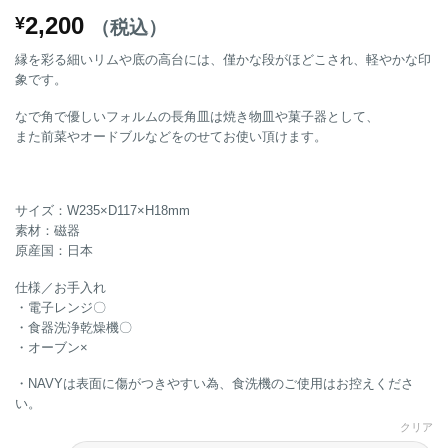
2,200
¥
（税込）
縁を彩る細いリムや底の高台には、僅かな段がほどこされ、軽やかな印
象です。
なで角で優しいフォルムの長角皿は焼き物皿や菓子器として、
また前菜やオードブルなどをのせてお使い頂けます。
サイズ：W235×D117×H18mm
素材：磁器
原産国：日本
仕様／お手入れ
・電子レンジ〇
・食器洗浄乾燥機〇
・オーブン×
・NAVYは表面に傷がつきやすい為、食洗機のご使用はお控えくださ
い。
クリア