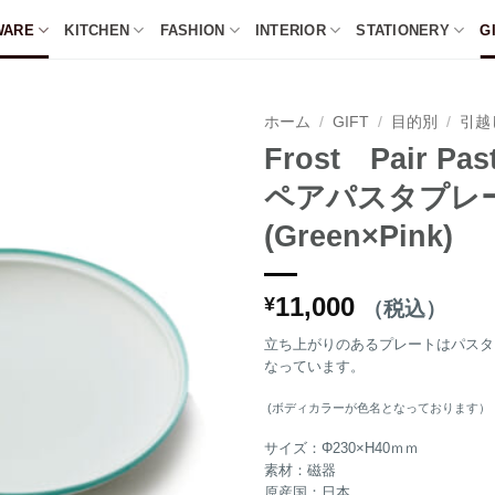
WARE
KITCHEN
FASHION
INTERIOR
STATIONERY
G
ホーム
/
GIFT
/
目的別
/
引越
Frost Pair Pas
ペアパスタプレ
(Green×Pink)
11,000
¥
（税込）
立ち上がりのあるプレートはパスタ
なっています。
(ボディカラーが色名となっております）
サイズ：
Φ230×H40ｍｍ
素材：磁器
原産国：日本