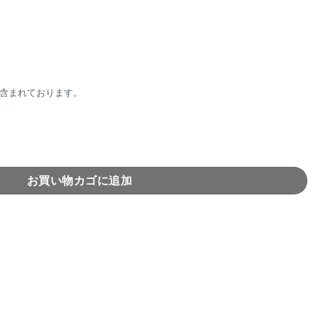
含まれております。
パスタプレート(Green×Pink)個
お買い物カゴに追加