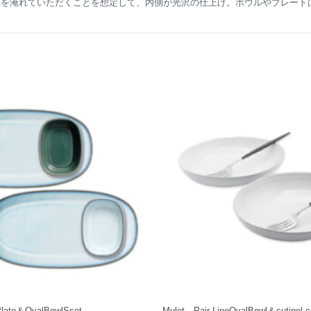
茶を淹れていただくことを想定して、内側が光沢の仕上げ。ボウルやプレート
+
Plate＆OvalBowlSset
Mulet Pair LineOvalBowl＆cutipol cu