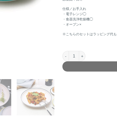
仕様／お手入れ
・電子レンジ◯
・食器洗浄乾燥機◯
・オーブン×
※こちらのセットはラッピング代も
Frost Pair PastaPlateペア