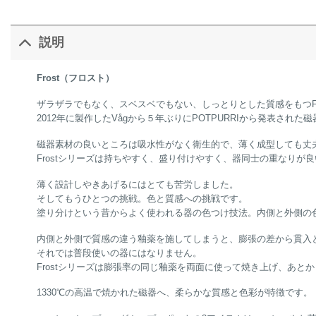
説明
Frost（フロスト）
ザラザラでもなく、スベスベでもない、しっとりとした質感をもつFr
2012年に製作したVågから５年ぶりにPOTPURRIから発表
磁器素材の良いところは吸水性がなく衛生的で、薄く成型しても丈
Frostシリーズは持ちやすく、盛り付けやすく、器同士の重なりが
薄く設計しやきあげるにはとても苦労しました。
そしてもうひとつの挑戦。色と質感への挑戦です。
塗り分けという昔からよく使われる器の色つけ技法。内側と外側の
内側と外側で質感の違う釉薬を施してしまうと、膨張の差から貫入
それでは普段使いの器にはなりません。
Frostシリーズは膨張率の同じ釉薬を両面に使って焼き上げ、あ
1330℃の高温で焼かれた磁器へ、柔らかな質感と色彩が特徴です。