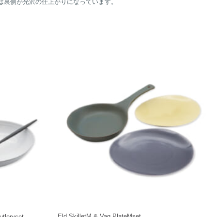
は裏側が光沢の仕上がりになっています。
+
Eld SkilletM & Vag PlateMset
tleryset