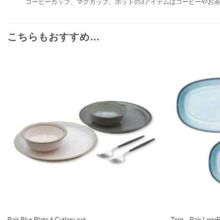
コーヒーカップ、マグカップ、ポットの3アイテムはコーヒーやお
こちらもおすすめ…
+
+
Pair Blur Plate＆Cutlery set
Torg Pair Long