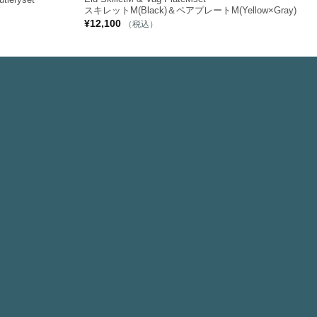
スキレットM(Black)＆ペアプレートM(Yellow×Gray)
¥
12,100
（税込）