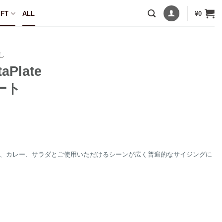
IFT
ALL
¥
0
し
taPlate
ート
、カレー、サラダとご使用いただけるシーンが広く普遍的なサイジングに