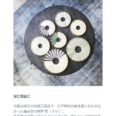
深江菅細工
大阪は深江の伝統工芸品で、江戸時代の旅支度に欠かせな
かった編み笠の材料”菅（スゲ）”。