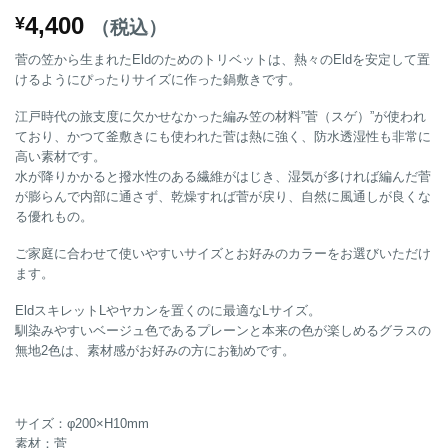
4,400
¥
（税込）
菅の笠から生まれたEldのためのトリベットは、熱々のEldを安定して置
けるようにぴったりサイズに作った鍋敷きです。
江戸時代の旅支度に欠かせなかった編み笠の材料”菅（スゲ）”が使われ
ており、かつて釜敷きにも使われた菅は熱に強く、防水透湿性も非常に
高い素材です。
水が降りかかると撥水性のある繊維がはじき、湿気が多ければ編んだ菅
が膨らんで内部に通さず、乾燥すれば菅が戻り、自然に風通しが良くな
る優れもの。
ご家庭に合わせて使いやすいサイズとお好みのカラーをお選びいただけ
ます。
EldスキレットLやヤカンを置くのに最適なLサイズ。
馴染みやすいベージュ色であるプレーンと本来の色が楽しめるグラスの
無地2色は、素材感がお好みの方にお勧めです。
サイズ：φ200×H10mm
素材：菅