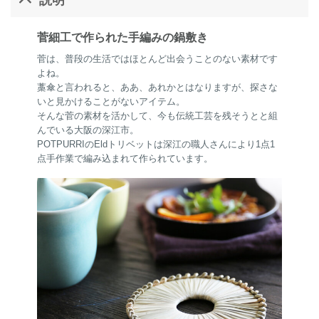
菅細工で作られた手編みの鍋敷き
菅は、普段の生活ではほとんど出会うことのない素材です
よね。
藁傘と言われると、ああ、あれかとはなりますが、探さな
いと見かけることがないアイテム。
そんな菅の素材を活かして、今も伝統工芸を残そうとと組
んでいる大阪の深江市。
POTPURRIのEldトリベットは深江の職人さんにより1点1
点手作業で編み込まれて作られています。