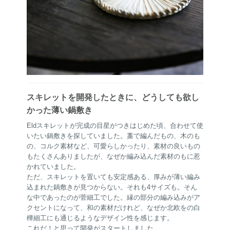
スキレットを開発したときに、どうしても欲し
かった薄い鍋敷き
Eldスキレットが完成の目星がつきはじめた頃、合わせて使
いたい鍋敷きを探していました。藁で編んだもの、木のも
の、コルク素材など、可愛らしかったり、素材の良いもの
もたくさんありましたが、なぜか編み込んだ素材のもに惹
かれていました。
ただ、スキレットを置いても安定感ある、厚みが薄い編み
込まれた鍋敷きが見つからない。それも4サイズも。そん
な中であったのが菅細工でした。縁の部分の編み込みがア
クセントになって、和の素材だけれど、なぜか北欧をの白
樺細工にも通じるようなデザイン性を感じます。
これだ！と思って開発がスタートしました。