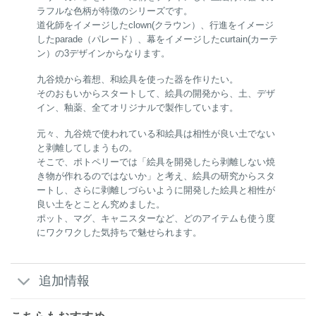
ラフルな色柄が特徴のシリーズです。
道化師をイメージしたclown(クラウン）、行進をイメージ
したparade（パレード）、幕をイメージしたcurtain(カーテ
ン）の3デザインからなります。
九谷焼から着想、和絵具を使った器を作りたい。
そのおもいからスタートして、絵具の開発から、土、デザ
イン、釉薬、全てオリジナルで製作しています。
元々、九谷焼で使われている和絵具は相性が良い土でない
と剥離してしまうもの。
そこで、ポトペリーでは「絵具を開発したら剥離しない焼
き物が作れるのではないか」と考え、絵具の研究からスタ
ートし、さらに剥離しづらいように開発した絵具と相性が
良い土をとことん究めました。
ポット、マグ、キャニスターなど、どのアイテムも使う度
にワクワクした気持ちで魅せられます。
追加情報