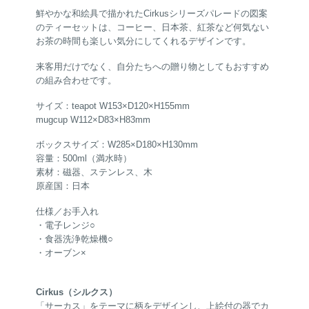
鮮やかな和絵具で描かれたCirkusシリーズパレードの図案
のティーセットは、コーヒー、日本茶、紅茶など何気ない
お茶の時間も楽しい気分にしてくれるデザインです。
来客用だけでなく、自分たちへの贈り物としてもおすすめ
の組み合わせです。
サイズ：teapot W153×D120×H155mm
mugcup W112×D83×H83mm
ボックスサイズ：W285×D180×H130mm
容量：500ml（満水時）
素材：磁器、ステンレス、木
原産国：日本
仕様／お手入れ
・電子レンジ○
・食器洗浄乾燥機○
・オーブン×
Cirkus（シルクス）
「サーカス」をテーマに柄をデザインし、上絵付の器でカ