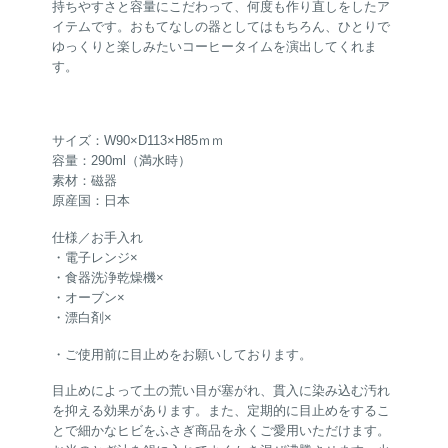
持ちやすさと容量にこだわって、何度も作り直しをしたア
イテムです。おもてなしの器としてはもちろん、ひとりで
ゆっくりと楽しみたいコーヒータイムを演出してくれま
す。
サイズ：W90×D113×H85ｍｍ
容量：290ml（満水時）
素材：磁器
原産国：日本
仕様／お手入れ
・電子レンジ×
・食器洗浄乾燥機×
・オーブン×
・漂白剤×
・ご使用前に目止めをお願いしております。
目止めによって土の荒い目が塞がれ、貫入に染み込む汚れ
を抑える効果があります。また、定期的に目止めをするこ
とで細かなヒビをふさぎ商品を永くご愛用いただけます。