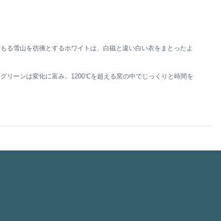
積もる雪山を彷彿とするホワイトは、白磁と違い白い衣をまとったよ
リーンは変化に富み、1200℃を超える窯の中でじっくりと時間を