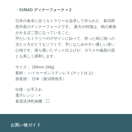
・SUNAO ディナーフォーク × 2
日本の食卓に合うカトラリーを追求して作られた、新潟県
燕市産のディナーフォークです。 最大の特徴は、柄の裏側
がかまぼこ型になっていること。
平たいカトラリーのデザインに比べて、持った時に指への
当たり方がとてもソフトで、手になじみやすい優しい使い
心地です。落ち着いたマット仕上げが、ガラスや磁器の器
とも美しく調和します。
サイズ： 194mm (44g)
素材： ハイカーボンステンレス (マット仕上)
原産国： 日本（新潟県燕市）
仕様・お手入れ
電子レンジ：×
食器洗浄乾燥機：◯
お買い物ガイド