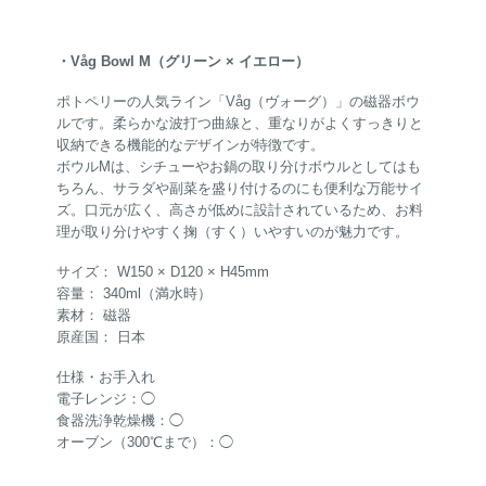
・Våg Bowl M（グリーン × イエロー）
ポトペリーの人気ライン「Våg（ヴォーグ）」の磁器ボウ
ルです。柔らかな波打つ曲線と、重なりがよくすっきりと
収納できる機能的なデザインが特徴です。
ボウルMは、シチューやお鍋の取り分けボウルとしてはも
ちろん、サラダや副菜を盛り付けるのにも便利な万能サイ
ズ。口元が広く、高さが低めに設計されているため、お料
理が取り分けやすく掬（すく）いやすいのが魅力です。
サイズ： W150 × D120 × H45mm
容量： 340ml（満水時）
素材： 磁器
原産国： 日本
仕様・お手入れ
電子レンジ：◯
食器洗浄乾燥機：◯
オーブン（300℃まで）：◯