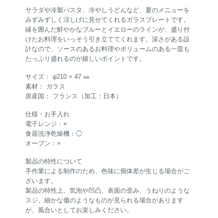
サラダや冷製パスタ、冷やしうどんなど、夏のメニューを
みずみずしく涼しげに見せてくれるガラスプレートです。
縁を囲んだ鮮やかなブルーとイエローのラインが、盛り付
けたお料理をいっそう引き立ててくれます。深さがある設
計なので、ソースのあるお料理やボリュームのある一皿も
たっぷり盛れるのが嬉しいポイントです。
サイズ： φ210 × 47 ㎜
素材： ガラス
原産国： フランス（加工：日本）
仕様・お手入れ
電子レンジ：×
食器洗浄乾燥機：◯
オーブン：×
製品の特性について
手作業による制作のため、色味に個体差が生じる場合がご
ざいます。
製品の特性上、気泡や凹凸、表面の歪み、うねりのような
スジ、細かな傷のようなものが見られる場合があります
が、風合いとしてお楽しみください。