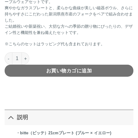
ーブルウェアセットです。
爽やかなガラスプレートと、柔らかな曲線が美しい磁器ボウル、さらに
持ちやすさにこだわった新潟県燕市産のフォークをペアで組み合わせま
した。
ご結婚祝いや新築祝い、大切な方への季節の贈り物にぴったりの、デザ
イン性と機能性を兼ね備えたセットです。
※こちらのセットはラッピング代も含まれております。
ペアパスタプレート＆ボウル・カトラリーギフトセット個
お買い物カゴに追加
説明
・bitte（ビッテ）21cmプレート (ブルー × イエロー)