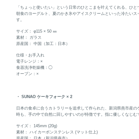
「ちょっと使いたい」という日常のひとこまを叶えてくれる、ひとつ
朝食のヨーグルト、夏のかき氷やアイスクリームといった冷たいス
す。
サイズ： φ115 × 50 ㎜
素材： ガラス
原産国： 中国（加工：日本）
仕様・お手入れ
電子レンジ：×
食器洗浄乾燥機：◯
オーブン：×
・ SUNAO ケーキフォーク × 2
日本の食卓に合うカトラリーを追求して作られた、新潟県燕市産の
時も、手の中で自然に回しやすいのが特徴です。指に優しくなじむ
サイズ： 145mm (20g)
素材： ハイカーボンステンレス (マット仕上)
原産国： 日本（新潟県燕市）