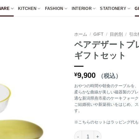
WARE
KITCHEN
FASHION
INTERIOR
STATIONERY
G
ホーム
/
GIFT
/
目的別
/
引出
ペアデザートプ
ギフトセット
9,900
¥
（税込）
おやつの時間や朝食のテーブルを、
柔らかな曲線が美しい磁器製のプレ
適な新潟県燕市産のケーキフォーク
ご結婚祝いや新築祝いをはじめ、ス
す。
※こちらのセットはラッピング代も
ペアデザートプレート＆ガラスボ