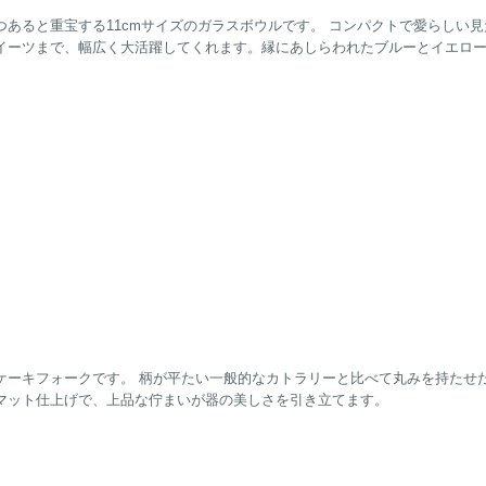
あると重宝する11cmサイズのガラスボウルです。 コンパクトで愛らしい
イーツまで、幅広く大活躍してくれます。縁にあしらわれたブルーとイエロ
ケーキフォークです。 柄が平たい一般的なカトラリーと比べて丸みを持たせ
マット仕上げで、上品な佇まいが器の美しさを引き立てます。