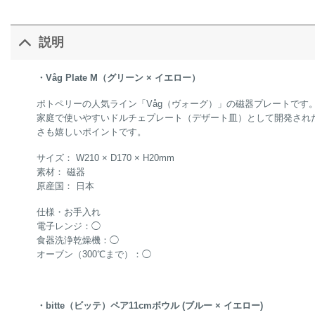
説明
・Våg Plate M（グリーン × イエロー）
ポトペリーの人気ライン「Våg（ヴォーグ）」の磁器プレートです
家庭で使いやすいドルチェプレート（デザート皿）として開発され
さも嬉しいポイントです。
サイズ： W210 × D170 × H20mm
素材： 磁器
原産国： 日本
仕様・お手入れ
電子レンジ：◯
食器洗浄乾燥機：◯
オーブン（300℃まで）：◯
・bitte（ビッテ）ペア11cmボウル (ブルー × イエロー)