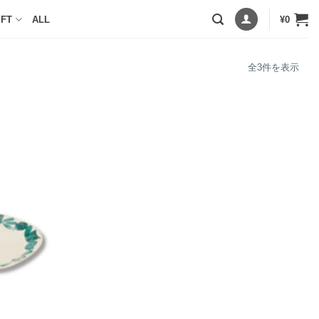
IFT
ALL
¥
0
人
全3件を表示
気
順