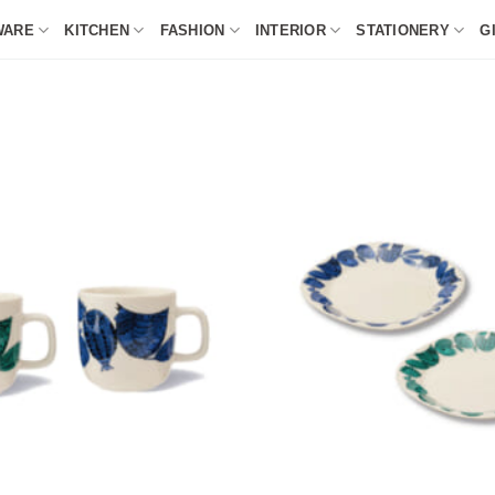
WARE
KITCHEN
FASHION
INTERIOR
STATIONERY
G
+