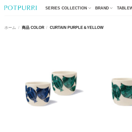
Skip
SERIES COLLECTION
BRAND
TABLE
to
content
ホーム
/
商品 COLOR
/
CURTAIN PURPLE＆YELLOW
+
+