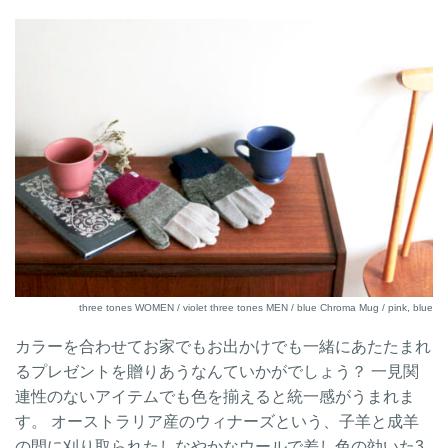
three tones WOMEN / violet three tones MEN / blue Chroma Mug / pink, blue
カラーを合わせてお家でもお出かけでも一緒にあたたまれ
るプレゼントを贈りあうなんていかがでしょう？ 一見関
連性のないアイテムでも色を揃えると統一感がうまれま
す。 オーストラリア産のウィナーズという、子羊と成羊
の間に刈り取られたしなやかなウールで差し色の効いた3