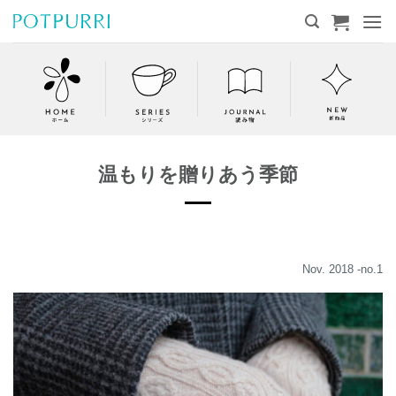
Skip
to
content
温もりを贈りあう季節
Nov. 2018 -no.1