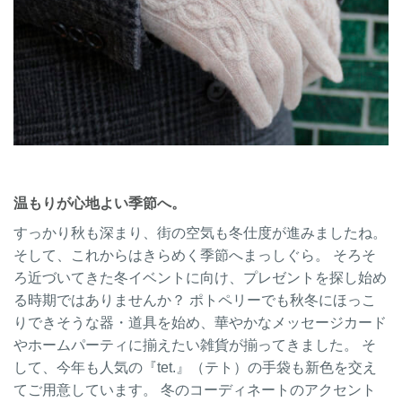
温もりが心地よい季節へ。
すっかり秋も深まり、街の空気も冬仕度が進みましたね。
そして、これからはきらめく季節へまっしぐら。 そろそ
ろ近づいてきた冬イベントに向け、プレゼントを探し始め
る時期ではありませんか？ ポトペリーでも秋冬にほっこ
りできそうな器・道具を始め、華やかなメッセージカード
やホームパーティに揃えたい雑貨が揃ってきました。 そ
して、今年も人気の『tet.』（テト）の手袋も新色を交え
てご用意しています。 冬のコーディネートのアクセント