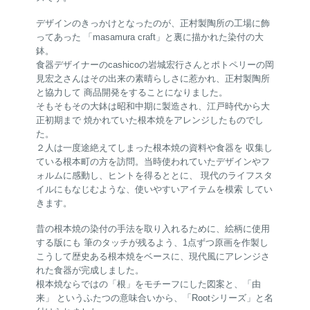
デザインのきっかけとなったのが、正村製陶所の工場に飾
ってあった 「masamura craft」と裏に描かれた染付の大
鉢。
食器デザイナーのcashicoの岩城宏行さんとポトペリーの岡
見宏之さんはその出来の素晴らしさに惹かれ、正村製陶所
と協力して 商品開発をすることになりました。
そもそもその大鉢は昭和中期に製造され、江戸時代から大
正初期まで 焼かれていた根本焼をアレンジしたものでし
た。
２人は一度途絶えてしまった根本焼の資料や食器を 収集し
ている根本町の方を訪問。当時使われていたデザインやフ
ォルムに感動し、ヒントを得るととに、 現代のライフスタ
イルにもなじむような、使いやすいアイテムを模索 してい
きます。
昔の根本焼の染付の手法を取り入れるために、絵柄に使用
する版にも 筆のタッチが残るよう、1点ずつ原画を作製し
こうして歴史ある根本焼をベースに、現代風にアレンジさ
れた食器が完成しました。
根本焼ならではの「根」をモチーフにした図案と、「由
来」 というふたつの意味合いから、「Rootシリーズ」と名