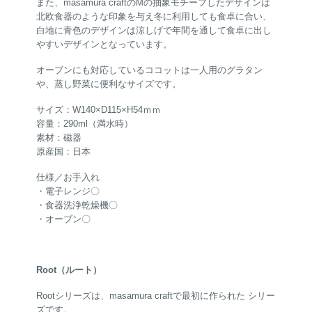
また、masamura craftのMの抽象モチーフしたデザインは
北欧食器のような印象を与え冬に利用しても食卓に合い、
白地に青色のデザインは涼しげで年間を通して食卓に出し
やすいデザインとなっています。
オーブンにも対応しているココットは一人用のグラタン
や、蒸し野菜に便利なサイズです。
サイズ：W140×D115×H54ｍｍ
容量：290ml（満水時）
素材：磁器
原産国：日本
仕様／お手入れ
・電子レンジ〇
・食器洗浄乾燥機〇
・オーブン〇
Root（ルート）
Rootシリーズは、masamura craftで最初に作られた シリー
ズです。