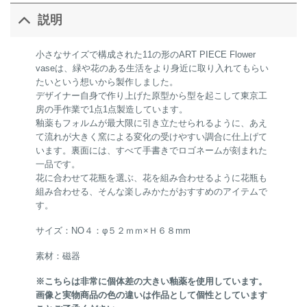
説明
小さなサイズで構成された11の形のART PIECE Flower
vaseは、緑や花のある生活をより身近に取り入れてもらい
たいという想いから製作しました。
デザイナー自身で作り上げた原型から型を起こして東京工
房の手作業で1点1点製造しています。
釉薬もフォルムが最大限に引き立たせられるように、あえ
て流れが大きく窯による変化の受けやすい調合に仕上げて
います。裏面には、すべて手書きでロゴネームが刻まれた
一品です。
花に合わせて花瓶を選ぶ、花を組み合わせるように花瓶も
組み合わせる、そんな楽しみかたがおすすめのアイテムで
す。
サイズ：NO４：φ５２ｍｍ×Ｈ６８mm
素材：磁器
※こちらは非常に個体差の大きい釉薬を使用しています。
画像と実物商品の色の違いは作品として個性としています