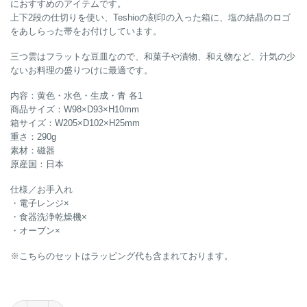
におすすめのアイテムです。
上下2段の仕切りを使い、Teshioの刻印の入った箱に、塩の結晶のロゴ
をあしらった帯をお付けしています。
三つ雲はフラットな豆皿なので、和菓子や漬物、和え物など、汁気の少
ないお料理の盛りつけに最適です。
内容：黄色・水色・生成・青 各1
商品サイズ：W98×D93×H10mm
箱サイズ：W205×D102×H25mm
重さ：290g
素材：磁器
原産国：日本
仕様／お手入れ
・電子レンジ×
・食器洗浄乾燥機×
・オーブン×
※こちらのセットはラッピング代も含まれております。
三つ雲 Small plate 4pieces set 豆皿 4枚組個