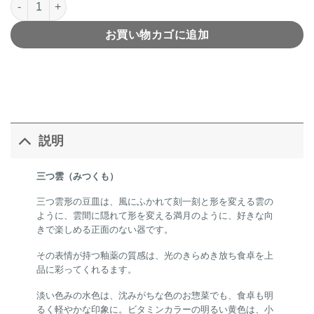
お買い物カゴに追加
説明
三つ雲（みつくも）
三つ雲形の豆皿は、風にふかれて刻一刻と形を変える雲の
ように、雲間に隠れて形を変える満月のように、好きな向
きで楽しめる正面のない器です。
その表情が持つ釉薬の質感は、光のきらめき放ち食卓を上
品に彩ってくれるます。
淡い色みの水色は、沈みがちな色のお惣菜でも、食卓も明
るく軽やかな印象に。ビタミンカラーの明るい黄色は、小