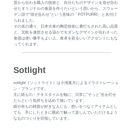
昔から伝わる職人の技術と、自分たちのデザインを混ぜ合わ
せたオリジナルの食器を作りたいという思いから、スウェー
デン語で“混ぜ合わせ”という意味の「POTPURRI」と名付け
られました。
その名の通り、日本古来の陶芸技術に裏打ちされた高い品質
と、北欧を連想させる温かでモダンなデザインが合わさった
食器は使い勝手もよい上、食卓を彩るいいアクセントにもな
ってくれます。
Sotlight
sotlight（ソットライト）は小池葉月によるイラストレーショ
ン・ブランドです。
主に紙もの・テキスタイルを軸に、日常に”そっと”光を灯せ
たらという気持ちを込めて描いています。
紙や布もの雑貨が好きな人にも、想いをつなぐアイテムとし
ても、手にしたときに眺めて触って楽しんでいただけるよう
なものづくりを目指しています。