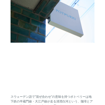
スウェーデン語で”混ぜ合わせ”の意味を持つポトペリーは地
下鉄の半蔵門線・大江戸線が走る清澄白河という、珈琲とア