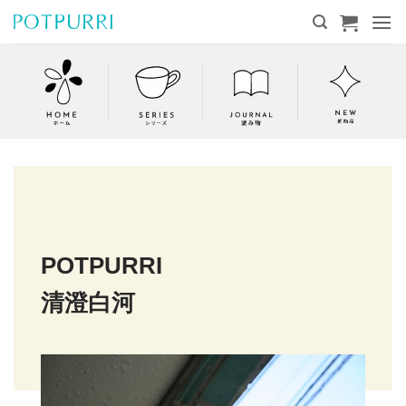
Skip
to
content
POTPURRI
清澄白河