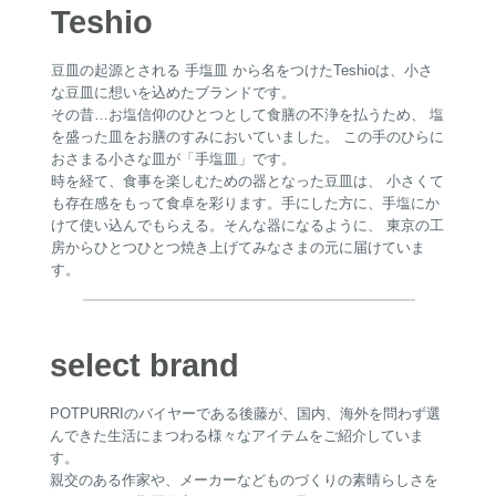
Teshio
豆皿の起源とされる 手塩皿 から名をつけたTeshioは、小さ
な豆皿に想いを込めたブランドです。
その昔…お塩信仰のひとつとして食膳の不浄を払うため、 塩
を盛った皿をお膳のすみにおいていました。 この手のひらに
おさまる小さな皿が「手塩皿」です。
時を経て、食事を楽しむための器となった豆皿は、 小さくて
も存在感をもって食卓を彩ります。手にした方に、手塩にか
けて使い込んでもらえる。そんな器になるように、 東京の工
房からひとつひとつ焼き上げてみなさまの元に届けていま
す。
select brand
POTPURRIのバイヤーである後藤が、国内、海外を問わず選
んできた生活にまつわる様々なアイテムをご紹介していま
す。
親交のある作家や、メーカーなどものづくりの素晴らしさを